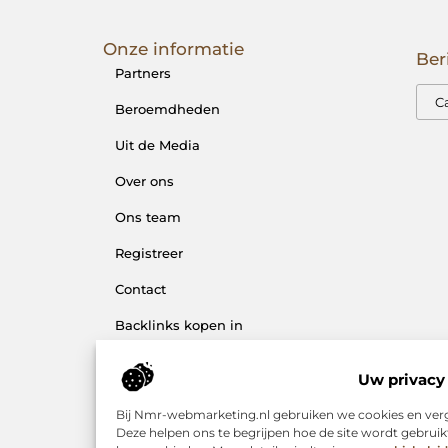
Onze informatie
Ber
Partners
Beroemdheden
Uit de Media
Over ons
Ons team
Registreer
Contact
Backlinks kopen in
Nederland: wat je moet
weten
Uw privacy 
Geld online verdienen: zo
Bij Nmr-webmarketing.nl gebruiken we cookies en verg
begin je er vandaag nog
Deze helpen ons te begrijpen hoe de site wordt gebrui
mee