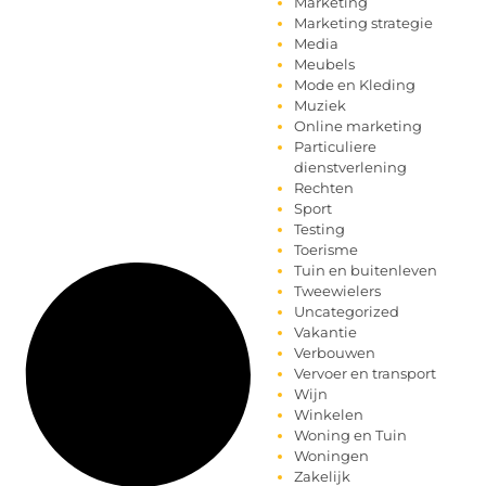
Marketing
Marketing strategie
Media
Meubels
Mode en Kleding
Muziek
Online marketing
Particuliere
dienstverlening
Rechten
Sport
Testing
Toerisme
Tuin en buitenleven
Tweewielers
Uncategorized
Vakantie
Verbouwen
Vervoer en transport
Wijn
Winkelen
Woning en Tuin
Woningen
Zakelijk