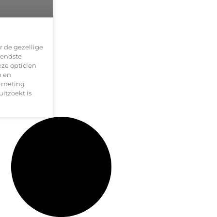
r de gezellige
kendste
eze opticien
n en
e meting
itzoekt is