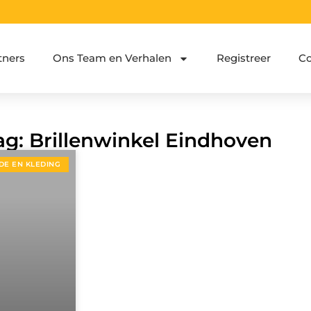
tners
Ons Team en Verhalen
Registreer
Co
ag: Brillenwinkel Eindhoven
DE EN KLEDING