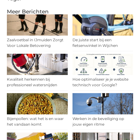
Meer Berichten
Zaalvoetbal in IJmuiden Zorgt
De juiste start bij een
Voor Lokale Betovering
fietsenwinkel in Wijchen
Kwaliteit herkennen bij
Hoe optimaliseer je je website
professioneel watersnijden
technisch voor Google?
Bijenpollen: wat het is en waar
Werken in de beveiliging op
het vandaan komt
jouw eigen ritme