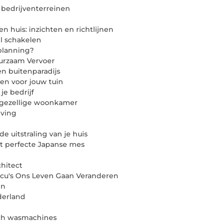
 bedrijventerreinen
n huis: inzichten en richtlijnen
l schakelen
splanning?
uurzaam Vervoer
n buitenparadijs
en voor jouw tuin
e bedrijf
n gezellige woonkamer
eving
 uitstraling van je huis
et perfecte Japanse mes
chitect
ccu's Ons Leven Gaan Veranderen
in
derland
sch wasmachines