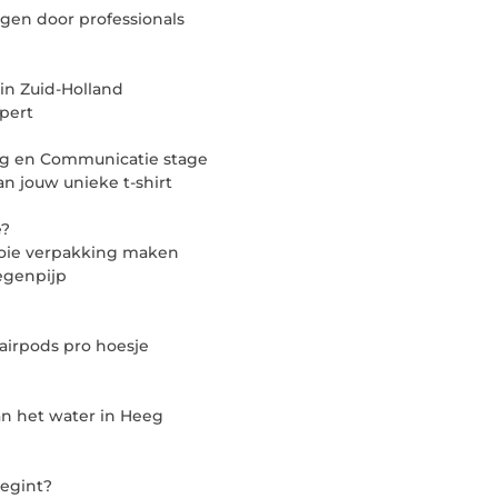
igen door professionals
 in Zuid-Holland
pert
ing en Communicatie stage
n jouw unieke t-shirt
e?
ooie verpakking maken
egenpijp
airpods pro hoesje
an het water in Heeg
egint?