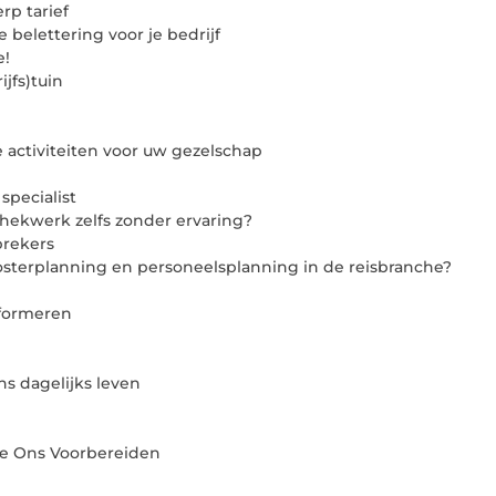
rp tarief
 belettering voor je bedrijf
e!
jfs)tuin
e activiteiten voor uw gezelschap
pecialist
hekwerk zelfs zonder ervaring?
brekers
osterplanning en personeelsplanning in de reisbranche?
sformeren
ns dagelijks leven
We Ons Voorbereiden