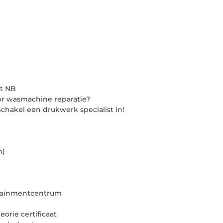
ut NB
r wasmachine reparatie?
chakel een drukwerk specialist in!
n)
ertainmentcentrum
orie certificaat