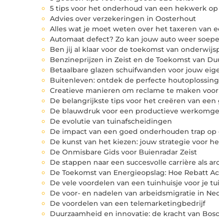
5 tips voor het onderhoud van een hekwerk op
Advies over verzekeringen in Oosterhout
Alles wat je moet weten over het taxeren van ee
Automaat defect? Zo kan jouw auto weer soepe
Ben jij al klaar voor de toekomst van onderwij
Benzineprijzen in Zeist en de Toekomst van D
Betaalbare glazen schuifwanden voor jouw eige
Buitenleven: ontdek de perfecte houtoplossing
Creatieve manieren om reclame te maken voor j
De belangrijkste tips voor het creëren van ee
De blauwdruk voor een productieve werkomg
De evolutie van tuinafscheidingen
De impact van een goed onderhouden trap op de
De kunst van het kiezen: jouw strategie voor h
De Onmisbare Gids voor Buienradar Zeist
De stappen naar een succesvolle carrière als ar
De Toekomst van Energieopslag: Hoe Rebatt A
De vele voordelen van een tuinhuisje voor je tu
De voor- en nadelen van arbeidsmigratie in Ne
De voordelen van een telemarketingbedrijf
Duurzaamheid en innovatie: de kracht van Bo