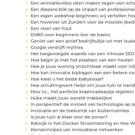
Een animatievideo laten maken tegen een sche
Een diepere blik op de impact van professionele
Een eigen webshop beginnen; wij vertellen ho
Een hovenier uit Zundert voor de mooiste (bedri
Een vloer van hout
EHBO voor beginners: leer de basics
Geniet van een actief bedrijfsuitje vol met leuk
Google verdrijft mythes
Het toegevoegde waarde van een inhouse SEO s
Hoe begin je met het plaatsen van een houten 
Hoe je jouw woning onzichtbaar maakt voor in
Hoe kan innovatie bijdragen aan een betere ro
Hoe kiest u het beste babyboxje?
Hoe schuttingwerk helpt om jouw tuin te tran
How to… het perfecte kraamcadeautje regelen!
Huka maakt jouw wereld makkelijker
In perspectief: de invloed van technologie op o
Innovatie en de toekomst van buitenruimtes
Is jouw tuin al klaar voor de zomer?
Katwijk in het Donker Stroomstoring en Hoe 
Kernprincipes van innovatieve netwerken