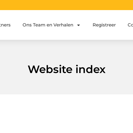
tners
Ons Team en Verhalen
Registreer
Co
Website index