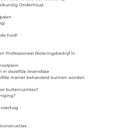
heelkundig Onderhoud
epalen
og!
nde huid!
en Professioneel Rioleringsbedrijf in
hoolplein
n in dezelfde levensfase
ezelfde manier behandeld kunnen worden
oor buitenruimtes?
eniging?
 voertuig
lconstructies