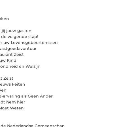
aken
jij jouw gasten
 de volgende stap!
oor uw Levensgebeurtenissen
 vastgoedavontuur
aurant Zeist
 uw Kind
zondheid en Welzijn
 Zeist
ieuws Feiten
ven
B-ervaring als Geen Ander
ndt hem hier
 Moet Weten
n de Nederlandse Gemeenschap