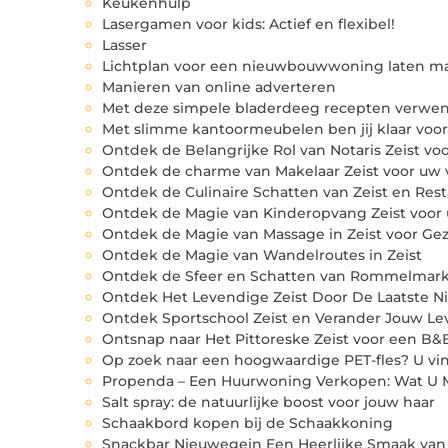
Keukenhulp
Lasergamen voor kids: Actief en flexibel!
Lasser
Lichtplan voor een nieuwbouwwoning laten m
Manieren van online adverteren
Met deze simpele bladerdeeg recepten verwen 
Met slimme kantoormeubelen ben jij klaar voor
Ontdek de Belangrijke Rol van Notaris Zeist v
Ontdek de charme van Makelaar Zeist voor uw
Ontdek de Culinaire Schatten van Zeist en Rest
Ontdek de Magie van Kinderopvang Zeist voor
Ontdek de Magie van Massage in Zeist voor Ge
Ontdek de Magie van Wandelroutes in Zeist
Ontdek de Sfeer en Schatten van Rommelmarkt
Ontdek Het Levendige Zeist Door De Laatste N
Ontdek Sportschool Zeist en Verander Jouw Le
Ontsnap naar Het Pittoreske Zeist voor een B&
Op zoek naar een hoogwaardige PET-fles? U vi
Propenda – Een Huurwoning Verkopen: Wat U
Salt spray: de natuurlijke boost voor jouw haar
Schaakbord kopen bij de Schaakkoning
Snackbar Nieuwegein Een Heerlijke Smaak va