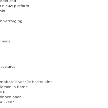
Nederland
n nieuw platform
nlo
n verzorging
tuning?
acatures
isbaar is voor Je Haarroutine
blemen in Borne
MEN?
 binnenlopen
bruiken?