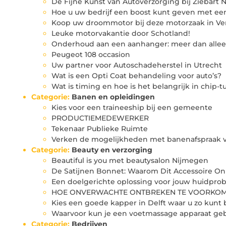
De Fijne Kunst van Autoverzorging bij Ziebart 
Hoe u uw bedrijf een boost kunt geven met ee
Koop uw droommotor bij deze motorzaak in Ve
Leuke motorvakantie door Schotland!
Onderhoud aan een aanhanger: meer dan allee
Peugeot 108 occasion
Uw partner voor Autoschadeherstel in Utrecht
Wat is een Opti Coat behandeling voor auto’s?
Wat is timing en hoe is het belangrijk in chip-
Categorie:
Banen en opleidingen
Kies voor een traineeship bij een gemeente
PRODUCTIEMEDEWERKER
Tekenaar Publieke Ruimte
Verken de mogelijkheden met banenafspraak v
Categorie:
Beauty en verzorging
Beautiful is you met beautysalon Nijmegen
De Satijnen Bonnet: Waarom Dit Accessoire Onm
Een doelgerichte oplossing voor jouw huidpro
HOE ONVERWACHTE ONTBREKEN TE VOORKO
Kies een goede kapper in Delft waar u zo kunt
Waarvoor kun je een voetmassage apparaat ge
Categorie:
Bedrijven