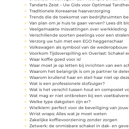
Tandarts Zeist – Uw Gids voor Optimaal Tand
Traditionele Koreaanse haarverzorging
Trends die de toekomst van bedrijfsruimten b
Van plan om je huis te gaan verven? Lees dit bl
Veelgemaakte misvattingen over werkkleding
Verschillende soorten peelings voor een strale
Verzorg uw tuin met een EGO heggenschaar
Volkswagen als symbool van de wederopbouw
Voorkom Tijdsverspilling en Overlast: Schakel e
Waar koffie goed voor is!
Waar moet je op letten bij inrichten van een sc
Waarom het belangrijk is om je partner te dele
Waarom krullend haar en steil haar niet op d
Wat is een professionele stofzuiger?
Wat is het verschil tussen hout en composiet v
Wat mag er niet ontbreken bij een voetbalver
Welke type dakgoten zijn er?
Wielklem: perfect voor de beveiliging van jouw
Wrist wraps: Alles wat je moet weten
Zakelijke koffievoorziening zonder zorgen
Zetwerk: de onmisbare schakel in dak- en geve