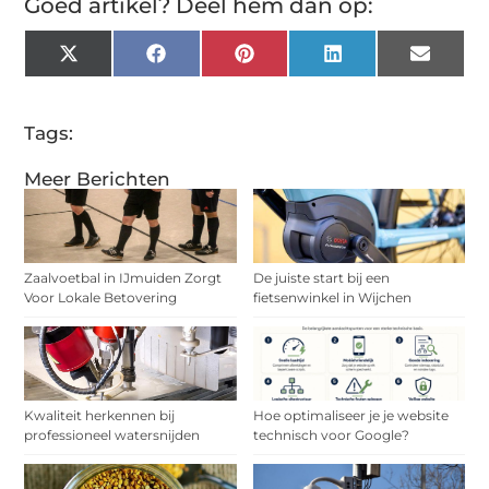
Goed artikel? Deel hem dan op:
X
Facebook
Pinterest
LinkedIn
Email
(Twitter)
Tags:
Meer Berichten
Zaalvoetbal in IJmuiden Zorgt
De juiste start bij een
Voor Lokale Betovering
fietsenwinkel in Wijchen
Kwaliteit herkennen bij
Hoe optimaliseer je je website
professioneel watersnijden
technisch voor Google?