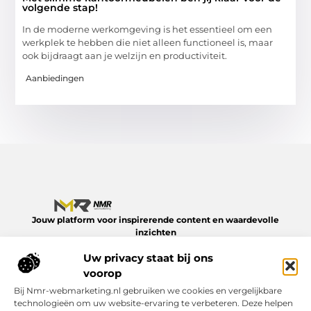
volgende stap!
In de moderne werkomgeving is het essentieel om een
werkplek te hebben die niet alleen functioneel is, maar
ook bijdraagt aan je welzijn en productiviteit.
Aanbiedingen
Jouw platform voor inspirerende content en waardevolle
inzichten
Verken een divers aanbod aan blogs en artikelen over het
Uw privacy staat bij ons
dagelijks leven – van slimme tips tot verdiepende verhalen.
Alles op NMR-webmarketing.nl.
voorop
Bij Nmr-webmarketing.nl gebruiken we cookies en vergelijkbare
Onze informatie
technologieën om uw website-ervaring te verbeteren. Deze helpen