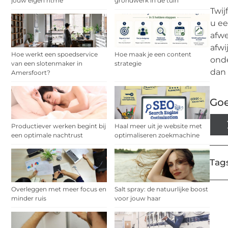
jouw eigen ritme
grondwerk in de tuin
Twij
u ee
afwe
afwi
Hoe werkt een spoedservice
Hoe maak je een content
onde
van een slotenmaker in
strategie
dan 
Amersfoort?
Goe
Productiever werken begint bij
Haal meer uit je website met
een optimale nachtrust
optimaliseren zoekmachine
Tags
Overleggen met meer focus en
Salt spray: de natuurlijke boost
minder ruis
voor jouw haar