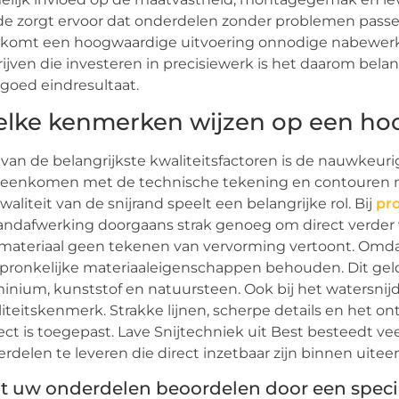
e zorgt ervoor dat onderdelen zonder problemen passe
komt een hoogwaardige uitvoering onnodige nabewerki
ijven die investeren in precisiewerk is het daarom bela
goed eindresultaat.
lke kenmerken wijzen op een hoo
van de belangrijkste kwaliteitsfactoren is de nauwkeu
eenkomen met de technische tekening en contouren mo
waliteit van de snijrand speelt een belangrijke rol. Bij
pro
andafwerking doorgaans strak genoeg om direct verder v
materiaal geen tekenen van vervorming vertoont. Omdat
pronkelijke materiaaleigenschappen behouden. Dit geldt
inium, kunststof en natuursteen. Ook bij het watersnij
iteitskenmerk. Strakke lijnen, scherpe details en het o
ect is toegepast. Lave Snijtechniek uit Best besteedt v
rdelen te leveren die direct inzetbaar zijn binnen ui
t uw onderdelen beoordelen door een specia