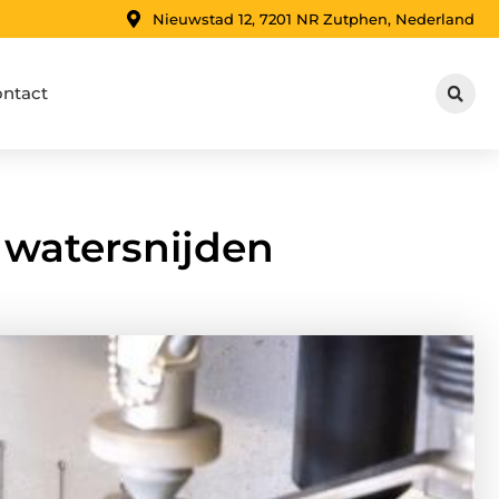
Nieuwstad 12, 7201 NR Zutphen, Nederland
ntact
l watersnijden