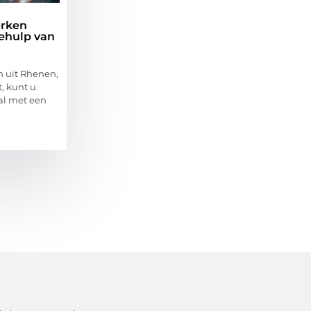
erken
behulp van
 uit Rhenen,
, kunt u
aal met een