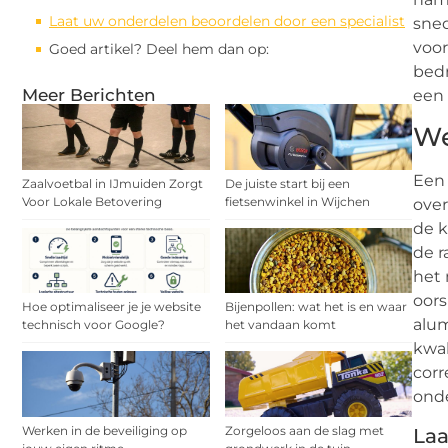
Laat uw onderdelen beoordelen door een specialist
sned
voor
Goed artikel? Deel hem dan op:
bedr
Meer Berichten
een 
We
Een 
Zaalvoetbal in IJmuiden Zorgt
De juiste start bij een
Voor Lokale Betovering
fietsenwinkel in Wijchen
over
de k
de r
het 
oors
Hoe optimaliseer je je website
Bijenpollen: wat het is en waar
alum
technisch voor Google?
het vandaan komt
kwal
corr
onde
Werken in de beveiliging op
Zorgeloos aan de slag met
Laa