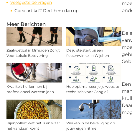
Veelgestelde vragen
moet
onde
Goed artikel? Deel hem dan op:
Meer Berichten
De e
vanw
moet
Zaalvoetbal in IJmuiden Zorgt
De juiste start bij een
gebr
Voor Lokale Betovering
fietsenwinkel in Wijchen
Gebr
Een 
Kwaliteit herkennen bij
Hoe optimaliseer je je website
mani
professioneel watersnijden
technisch voor Google?
krul
Daar
moge
Bijenpollen: wat het is en waar
Werken in de beveiliging op
het vandaan komt
jouw eigen ritme