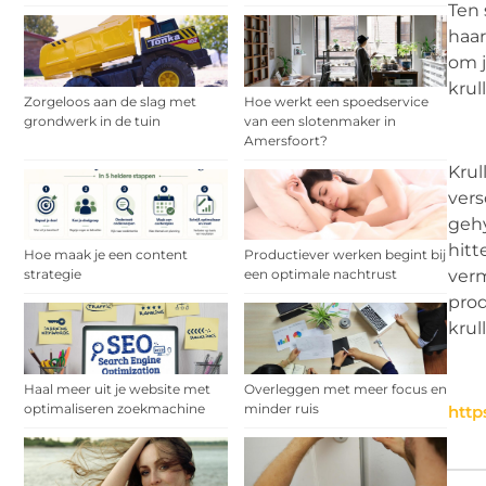
Ten 
haar
om j
krul
Zorgeloos aan de slag met
Hoe werkt een spoedservice
grondwerk in de tuin
van een slotenmaker in
Amersfoort?
Krul
vers
gehy
hitt
Hoe maak je een content
Productiever werken begint bij
strategie
een optimale nachtrust
verm
prod
krul
Haal meer uit je website met
Overleggen met meer focus en
optimaliseren zoekmachine
minder ruis
http