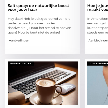
Salt spray: de natuurlijke boost
Hoe je jo
voor jouw haar
maakt voo
Hey daar! Heb je ooit gedroomd van die
In Amersfoort 
perfecte beachy waves zonder
een veilige h
daadwerkelijk naar het strand te hoeven
kunt ontspan
gaan? Nou, je bent niet de enige!
steeds een re
Aanbiedingen
Aanbiedinge
AANBIEDINGEN
AANBIEDING