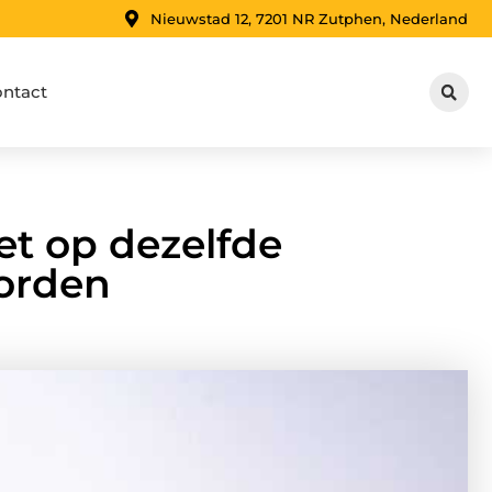
Nieuwstad 12, 7201 NR Zutphen, Nederland
ntact
et op dezelfde
orden