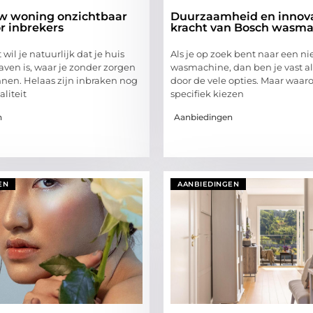
uw woning onzichtbaar
Duurzaamheid en innova
r inbrekers
kracht van Bosch wasma
wil je natuurlijk dat je huis
Als je op zoek bent naar een n
aven is, waar je zonder zorgen
wasmachine, dan ben je vast a
nen. Helaas zijn inbraken nog
door de vele opties. Maar waar
aliteit
specifiek kiezen
n
Aanbiedingen
EN
AANBIEDINGEN