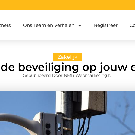
tners
Ons Team en Verhalen
Registreer
Co
Zakelijk
de beveiliging op jouw 
Gepubliceerd Door NMR Webmarketing.nl