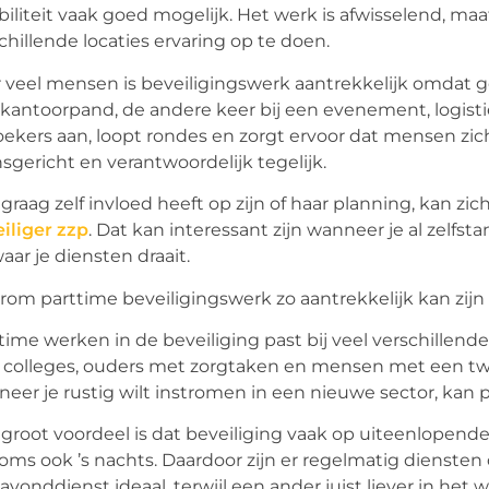
ibiliteit vaak goed mogelijk. Het werk is afwisselend, ma
chillende locaties ervaring op te doen.
 veel mensen is beveiligingswerk aantrekkelijk omdat ge
kantoorpand, de andere keer bij een evenement, logistiek
ekers aan, loopt rondes en zorgt ervoor dat mensen zich
gericht en verantwoordelijk tegelijk.
graag zelf invloed heeft op zijn of haar planning, kan z
iliger zzp
. Dat kan interessant zijn wanneer je al zelfs
aar je diensten draait.
om parttime beveiligingswerk zo aantrekkelijk kan zijn
time werken in de beveiliging past bij veel verschille
 colleges, ouders met zorgtaken en mensen met een t
eer je rustig wilt instromen in een nieuwe sector, kan p
groot voordeel is dat beveiliging vaak op uiteenlopende 
oms ook ’s nachts. Daardoor zijn er regelmatig diensten
avonddienst ideaal, terwijl een ander juist liever in he