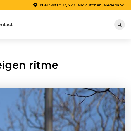
Nieuwstad 12, 7201 NR Zutphen, Nederland
ntact
eigen ritme