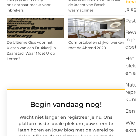
beve
onzichtbaar maakt voor
de kracht van Bosch
je a
inbrekers
wasmachines
Past
Beve
in j
De Ultieme Gids voor het
Comfortabel en stijlvol werken
doet
Kiezen van een Drukkerij in
met de Ahrend 2020
Zaanstad: Waar Moet U op
Het 
Letten?
plek
en a
Natu
repr
kunn
Begin vandaag nog!
Een 
Wacht niet langer en registreer je nu. Ons
Wie 
platform is de ideale plek om jouw stem te
extr
laten horen en jouw blog met de wereld te