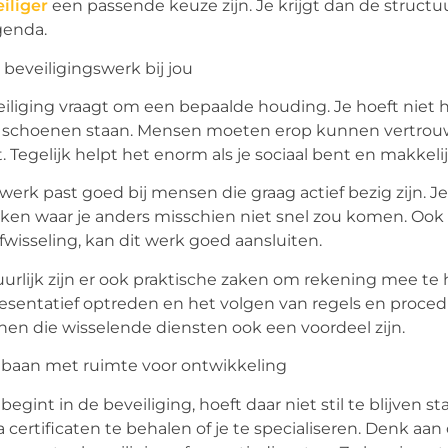
iliger
een passende keuze zijn. Je krijgt dan de structu
genda.
 beveiligingswerk bij jou
iliging vraagt om een bepaalde houding. Je hoeft niet h
e schoenen staan. Mensen moeten erop kunnen vertrouwen 
. Tegelijk helpt het enorm als je sociaal bent en makkel
werk past goed bij mensen die graag actief bezig zijn. J
ken waar je anders misschien niet snel zou komen. Ook a
fwisseling, kan dit werk goed aansluiten.
urlijk zijn er ook praktische zaken om rekening mee te
esentatief optreden en het volgen van regels en procedur
en die wisselende diensten ook een voordeel zijn.
baan met ruimte voor ontwikkeling
begint in de beveiliging, hoeft daar niet stil te blijven 
a certificaten te behalen of je te specialiseren. Denk aan