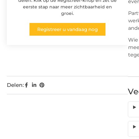
delen. Klik op de Registreer-knop en zet de
even
eerste stap naar meer zichtbaarheid en
Part
groei.
werk
ande
Registreer u vandaag nog
Wie 
meer
tege
Delen:
Ve