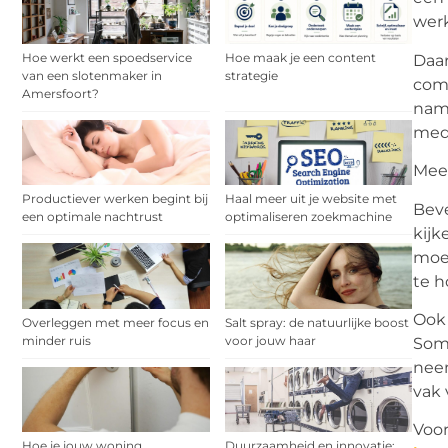
werk
Hoe werkt een spoedservice
Hoe maak je een content
Daar
van een slotenmaker in
strategie
comm
Amersfoort?
name
mede
Meer
Productiever werken begint bij
Haal meer uit je website met
Beve
een optimale nachtrust
optimaliseren zoekmachine
kijk
moet
te 
Ook 
Overleggen met meer focus en
Salt spray: de natuurlijke boost
minder ruis
voor jouw haar
Soms
neem
vak 
Voor
Hoe je jouw woning
Duurzaamheid en innovatie: