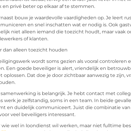
 en privé beter op elkaar af te stemmen.
naast bouw je waardevolle vaardigheden op. Je leert rusti
uniceren en snel inschatten wat er nodig is. Ook gastvri
lijk niet alleen iemand die toezicht houdt, maar vaak 
werkers of klanten.
 dan alleen toezicht houden
iligingswerk wordt soms gezien als vooral controleren en
en. Een goede beveiliger is alert, vriendelijk en betrouw
 oplossen. Dat doe je door zichtbaar aanwezig te zijn, 
houden.
samenwerking is belangrijk. Je hebt contact met colleg
 werk je zelfstandig, soms in een team. In beide gevalle
t en duidelijk communiceert. Juist die combinatie va
voor veel beveiligers interessant.
 wie wel in loondienst wil werken, maar niet fulltime bes