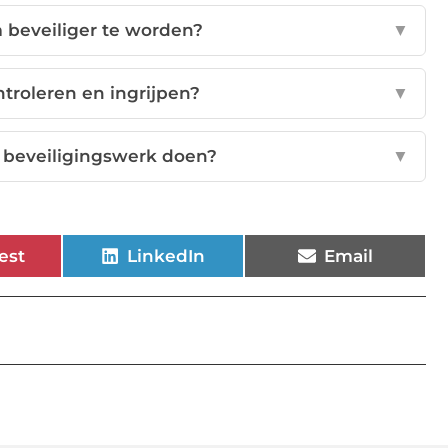
 beveiliger te worden?
▼
ntroleren en ingrijpen?
▼
e beveiligingswerk doen?
▼
est
LinkedIn
Email