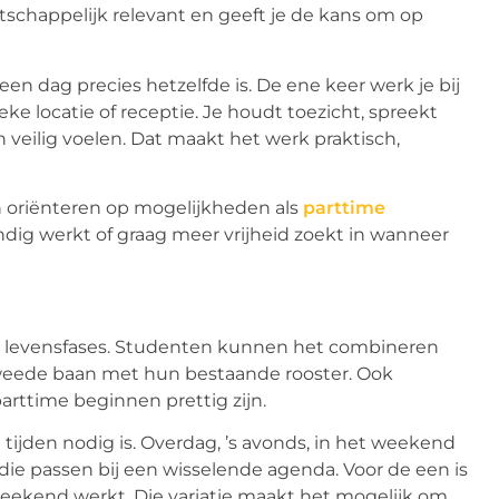
atschappelijk relevant en geeft je de kans om op
en dag precies hetzelfde is. De ene keer werk je bij
e locatie of receptie. Je houdt toezicht, spreekt
 veilig voelen. Dat maakt het werk praktisch,
ich oriënteren op mogelijkheden als
parttime
tandig werkt of graag meer vrijheid zoekt in wanneer
nde levensfases. Studenten kunnen het combineren
weede baan met hun bestaande rooster. Ook
arttime beginnen prettig zijn.
tijden nodig is. Overdag, ’s avonds, in het weekend
 die passen bij een wisselende agenda. Voor de een is
t weekend werkt. Die variatie maakt het mogelijk om