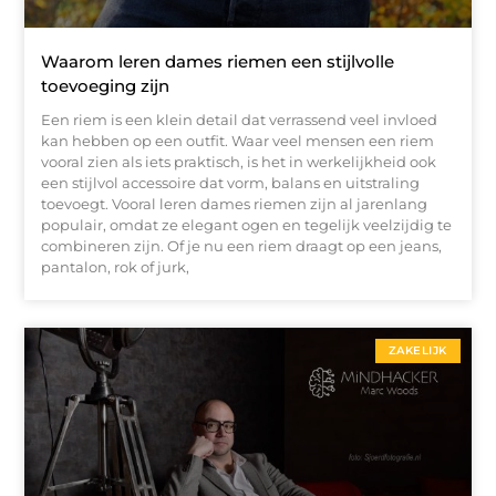
Waarom leren dames riemen een stijlvolle
toevoeging zijn
Een riem is een klein detail dat verrassend veel invloed
kan hebben op een outfit. Waar veel mensen een riem
vooral zien als iets praktisch, is het in werkelijkheid ook
een stijlvol accessoire dat vorm, balans en uitstraling
toevoegt. Vooral leren dames riemen zijn al jarenlang
populair, omdat ze elegant ogen en tegelijk veelzijdig te
combineren zijn. Of je nu een riem draagt op een jeans,
pantalon, rok of jurk,
ZAKELIJK