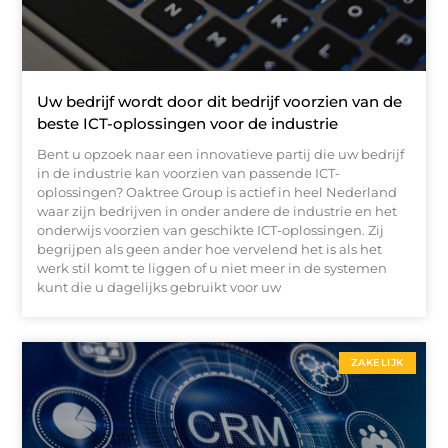
Uw bedrijf wordt door dit bedrijf voorzien van de
beste ICT-oplossingen voor de industrie
Bent u opzoek naar een innovatieve partij die uw bedrijf
in de industrie kan voorzien van passende ICT-
oplossingen? Oaktree Group is actief in heel Nederland
waar zijn bedrijven in onder andere de industrie en het
onderwijs voorzien van geschikte ICT-oplossingen. Zij
begrijpen als geen ander hoe vervelend het is als het
werk stil komt te liggen of u niet meer in de systemen
kunt die u dagelijks gebruikt voor uw
ZAKELIJK