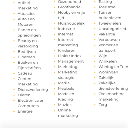
Gezondheid
Testing
Artikel
Groothandel
Toerisme
marketing
Hobby en vrije
Tuin en
Attracties
tijd
buitenleven
Auto's en
Huishoudelijk
Tweewielers
Motoren
Industrie
Uncategorized
Banen en
Internet
Vakantie
opleidingen
Internet
Verbouwen
Beauty en
marketing
Vervoer en
verzorging
Kinderen
transport
Bedrijven
Links / Index
Wijn
Bloemen
Management
Winkelen
Boeken en
Marketing
Woning en Tui
Tijdschriften
Marketing
Woningen
Cadeau
strategie
Zakelijk
Content
Media
Zakelijke
marketing
Meubels
dienstverlenin
Dienstverlening
Mode en
Zoekmachine
Dieren
Kleding
marketing
Electronica en
Muziek
Zorg
Computers
Online
Energie
marketing