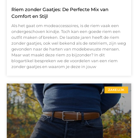
Riem zonder Gaatjes: De Perfecte Mix van
Comfort en Stijl
Als het gaat om modeaccessoires, is de riem vaak een
ondergeschoven kindje. Toch kan een goede riem een
outfit maken of breken. De laatste jaren heeft de riem
zonder gaatjes, ook wel bekend als de ratelriem, zijn weg
gevonden naar de harten van modebewuste mensen.
Maar wat maakt deze riem zo bijzonder? In dit
blogartikel bespreken we de voordelen van een riem
zonder gaatjes en waarom je deze in jouw
ZAKELIJK