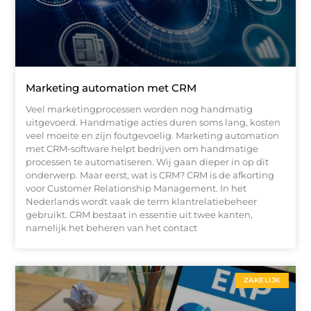
Marketing automation met CRM
Veel marketingprocessen worden nog handmatig
uitgevoerd. Handmatige acties duren soms lang, kosten
veel moeite en zijn foutgevoelig. Marketing automation
met CRM-software helpt bedrijven om handmatige
processen te automatiseren. Wij gaan dieper in op dit
onderwerp. Maar eerst, wat is CRM? CRM is de afkorting
voor Customer Relationship Management. In het
Nederlands wordt vaak de term klantrelatiebeheer
gebruikt. CRM bestaat in essentie uit twee kanten,
namelijk het beheren van het contact
ZAKELIJK