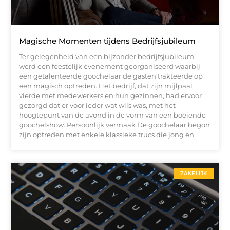
Magische Momenten tijdens Bedrijfsjubileum
Ter gelegenheid van een bijzonder bedrijfsjubileum,
werd een feestelijk evenement georganiseerd waarbij
een getalenteerde goochelaar de gasten trakteerde op
een magisch optreden. Het bedrijf, dat zijn mijlpaal
vierde met medewerkers en hun gezinnen, had ervoor
gezorgd dat er voor ieder wat wils was, met het
hoogtepunt van de avond in de vorm van een boeiende
goochelshow. Persoonlijk vermaak De goochelaar begon
zijn optreden met enkele klassieke trucs die jong en
ZAKELIJK