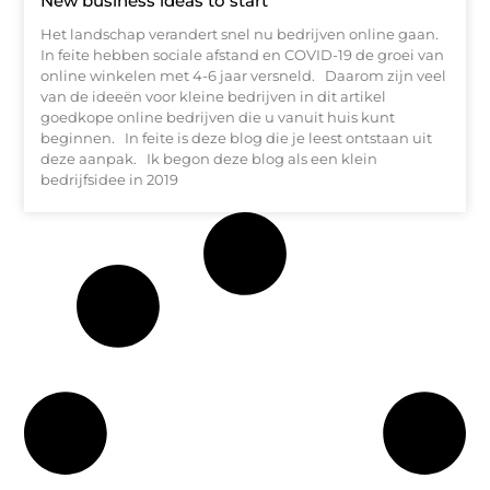
New business ideas to start
Het landschap verandert snel nu bedrijven online gaan.
In feite hebben sociale afstand en COVID-19 de groei van
online winkelen met 4-6 jaar versneld. Daarom zijn veel
van de ideeën voor kleine bedrijven in dit artikel
goedkope online bedrijven die u vanuit huis kunt
beginnen. In feite is deze blog die je leest ontstaan uit
deze aanpak. Ik begon deze blog als een klein
bedrijfsidee in 2019