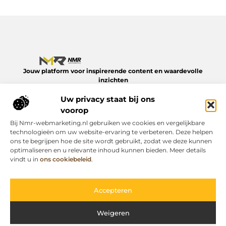
Jouw platform voor inspirerende content en waardevolle
inzichten
Verken een divers aanbod aan blogs en artikelen over het
Uw privacy staat bij ons
dagelijks leven – van slimme tips tot verdiepende verhalen.
Alles op NMR-webmarketing.nl.
voorop
Bij Nmr-webmarketing.nl gebruiken we cookies en vergelijkbare
Onze informatie
technologieën om uw website-ervaring te verbeteren. Deze helpen
ons te begrijpen hoe de site wordt gebruikt, zodat we deze kunnen
Geld online verdienen: zo begin je er vandaag nog mee
optimaliseren en u relevante inhoud kunnen bieden. Meer details
Bericht categorie
vindt u in
ons cookiebeleid
.
Accepteren
Weigeren