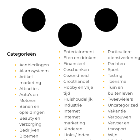
Entertainment
Particuliere
Categorieën
Eten en drinken
dienstverlenin
Financieel
Rechten
Aanbiedingen
Geschenken
Sport
Alarmsysteem
Gezondheid
Testing
Artikel
Groothandel
Toerisme
marketing
Hobby en vrije
Tuin en
Attracties
tijd
buitenleven
Auto's en
Huishoudelijk
Tweewielers
Motoren
Industrie
Uncategorized
Banen en
Internet
Vakantie
opleidingen
Internet
Verbouwen
Beauty en
marketing
Vervoer en
verzorging
Kinderen
transport
Bedrijven
Links / Index
Wijn
Bloemen