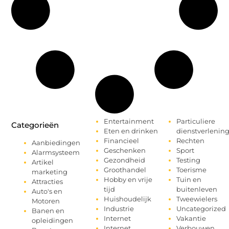
Entertainment
Particuliere
Categorieën
Eten en drinken
dienstverlenin
Financieel
Rechten
Aanbiedingen
Geschenken
Sport
Alarmsysteem
Gezondheid
Testing
Artikel
Groothandel
Toerisme
marketing
Hobby en vrije
Tuin en
Attracties
tijd
buitenleven
Auto's en
Huishoudelijk
Tweewielers
Motoren
Industrie
Uncategorized
Banen en
Internet
Vakantie
opleidingen
Internet
Verbouwen