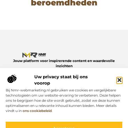
beroemdheden
Jouw platform voor inspirerende content en waardevolle
inzichten
Verken een divers aanbod aan blogs en artikelen over het
Uw privacy staat bij ons
dagelijks leven – van slimme tips tot verdiepende verhalen.
Alles op NMR-webmarketing.nl.
voorop
Bij Nmr-webmarketing.nl gebruiken we cookies en vergelijkbare
Onze informatie
technologieën om uw website-ervaring te verbeteren. Deze helpen
ons te begrijpen hoe de site wordt gebruikt, zodat we deze kunnen
Geld online verdienen: zo begin je er vandaag nog mee
optimaliseren en u relevante inhoud kunnen bieden. Meer details
Bericht categorie
vindt u in
ons cookiebeleid
.