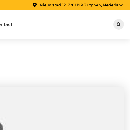
Nieuwstad 12, 7201 NR Zutphen, Nederland
ntact