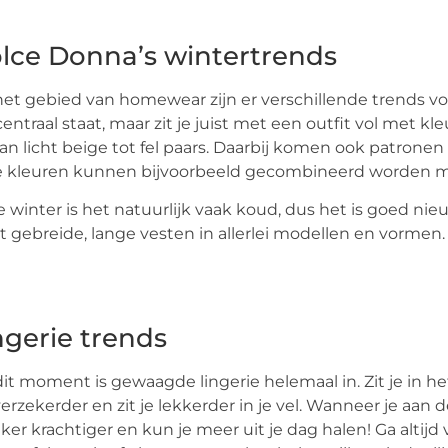
lce Donna’s wintertrends
et gebied van homewear zijn er verschillende trends v
centraal staat, maar zit je juist met een outfit vol met kl
an licht beige tot fel paars. Daarbij komen ook patron
e kleuren kunnen bijvoorbeeld gecombineerd worden met 
e winter is het natuurlijk vaak koud, dus het is goed nie
t gebreide, lange vesten in allerlei modellen en vormen. 
ngerie trends
it moment is gewaagde lingerie helemaal in. Zit je in het
verzekerder en zit je lekkerder in je vel. Wanneer je aan d
eker krachtiger en kun je meer uit je dag halen! Ga altijd vo