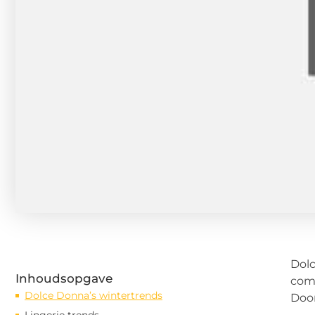
Dolc
Inhoudsopgave
comf
Dolce Donna’s wintertrends
Door