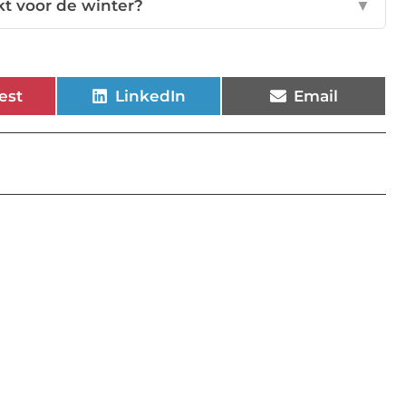
kt voor de winter?
▼
est
LinkedIn
Email