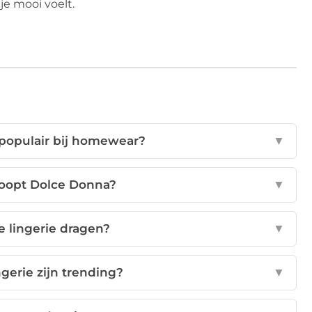
 je mooi voelt.
 populair bij homewear?
▼
koopt Dolce Donna?
▼
 lingerie dragen?
▼
ngerie zijn trending?
▼