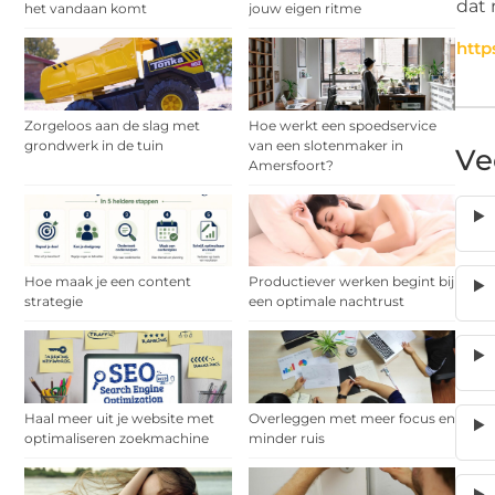
dat 
het vandaan komt
jouw eigen ritme
http
Zorgeloos aan de slag met
Hoe werkt een spoedservice
grondwerk in de tuin
van een slotenmaker in
Ve
Amersfoort?
Hoe maak je een content
Productiever werken begint bij
strategie
een optimale nachtrust
Haal meer uit je website met
Overleggen met meer focus en
optimaliseren zoekmachine
minder ruis