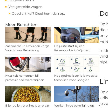
Lingerie trends
Veelgestelde vragen
Do
Goed artikel? Deel hem dan op:
Op h
Meer Berichten
die 
en v
Fell
Zaalvoetbal in IJmuiden Zorgt
De juiste start bij een
In d
Voor Lokale Betovering
fietsenwinkel in Wijchen
vind
hip!
Kwaliteit herkennen bij
Hoe optimaliseer je je website
Li
professioneel watersnijden
technisch voor Google?
Op d
zelf
je z
Bijenpollen: wat het is en waar
Werken in de beveiliging op