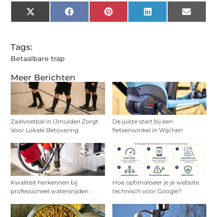
X
Facebook
Pinterest
LinkedIn
Email
(Twitter)
Tags:
Betaalbare trap
Meer Berichten
Zaalvoetbal in IJmuiden Zorgt
De juiste start bij een
Voor Lokale Betovering
fietsenwinkel in Wijchen
Kwaliteit herkennen bij
Hoe optimaliseer je je website
professioneel watersnijden
technisch voor Google?