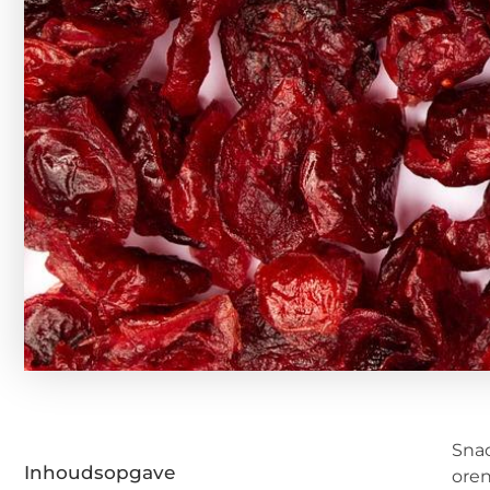
Snac
Inhoudsopgave
oren