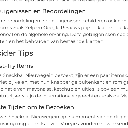
uigenissen en Beoordelingen
ne beoordelingen en getuigenissen schilderen ook een
forms zoals Yelp en Google Reviews prijzen klanten de kw
oneel en de algehele ervaring. Deze getuigenissen spel
ten en het behouden van bestaande klanten.
sider Tips
t-Try Items
je Snackbar Nieuwegein bezoekt, zijn er een paar items 
riet bij velen, met hun knapperige buitenkant en romig
inatie van mayonaise, ketchup en uitjes, is ook een mus
tuurlijkers, zijn de internationale gerechten zoals de Me
te Tijden om te Bezoeken
el Snackbar Nieuwegein op elk moment van de dag een b
rvaring nog beter kan zijn. Vroege avonden en weekenden