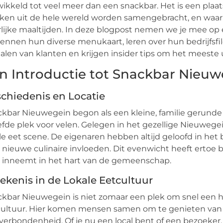
ikkeld tot veel meer dan een snackbar. Het is een plaat
ken uit de hele wereld worden samengebracht, en wa
lijke maaltijden. In deze blogpost nemen we je mee op 
ennen hun diverse menukaart, leren over hun bedrijfs
alen van klanten en krijgen insider tips om het meeste u
n Introductie tot Snackbar Nieuw
chiedenis en Locatie
kbar Nieuwegein begon als een kleine, familie gerunde
efde plek voor velen. Gelegen in het gezellige Nieuwegei
le eet scene. De eigenaren hebben altijd geloofd in het
 nieuwe culinaire invloeden. Dit evenwicht heeft erto
 inneemt in het hart van de gemeenschap.
ekenis in de Lokale Eetcultuur
kbar Nieuwegein is niet zomaar een plek om snel een ha
ultuur. Hier komen mensen samen om te genieten van g
verbondenheid. Of je nu een local bent of een bezoeker