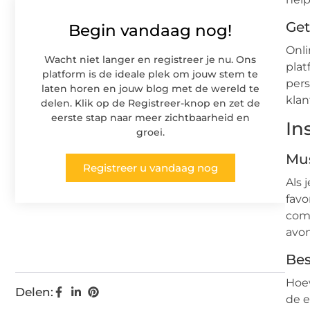
Get
Begin vandaag nog!
Onli
Wacht niet langer en registreer je nu. Ons
plat
platform is de ideale plek om jouw stem te
pers
laten horen en jouw blog met de wereld te
klan
delen. Klik op de Registreer-knop en zet de
eerste stap naar meer zichtbaarheid en
In
groei.
Mus
Registreer u vandaag nog
Als 
favo
comb
avon
Bes
Hoew
Delen:
de e