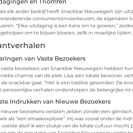
dagingen en Triomfen
als elk ander bedrijf heeft Snackbar Nieuwegein zijn
veranderende consumentenvoorkeuren, de eigenaren he
ueren. “Elke uitdaging is een kans om te groeien,” zei
geholpen om te blijven bloeien, zelfs in moeilijke tijden.
antverhalen
aringen van Vaste Bezoekers
 vaste bezoekers van Snackbar Nieuwegein hebben hun 
nieke charme van de plek. Lisa, een lokale bewoner, ver
 de snackbar gaat. “Het is een traditie geworden. De kinde
 persoonlijke verhalen onderstrepen de belangrijke rol 
ste Indrukken van Nieuwe Bezoekers
nieuwe bezoekers verlaten zelden zonder een glimlach. M
ek als “een smaakexplosie”. Hij was vooral onder de indru
 voelde alsof ik een stukje van de lokale cultuur mocht p
en om de reputatie van Snackbar Nieuwegein verder te