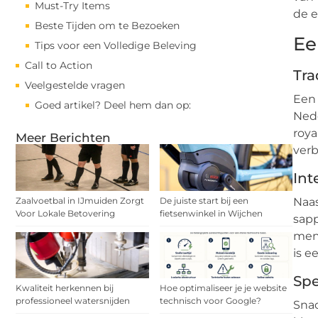
Must-Try Items
de 
Beste Tijden om te Bezoeken
Ee
Tips voor een Volledige Beleving
Call to Action
Tra
Veelgestelde vragen
Een 
Goed artikel? Deel hem dan op:
Nede
roya
Meer Berichten
verb
Int
Zaalvoetbal in IJmuiden Zorgt
De juiste start bij een
Naas
Voor Lokale Betovering
fietsenwinkel in Wijchen
sapp
menu
is e
Spe
Kwaliteit herkennen bij
Hoe optimaliseer je je website
professioneel watersnijden
technisch voor Google?
Sna