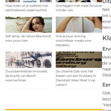
Uit
Haal meer uit je website met
Overleggen met meer focus en
Net 
optimaliseren zoekmachine
minder ruis
tot 
evol
hen 
Kl
Salt spray: de natuurlijke boost
Hoe je jouw woning
voor jouw haar
onzichtbaar maakt voor
inbrekers
Erv
Veel
de u
naar
Duurzaamheid en innovatie:
De Ultieme Gids voor het
Deze
de kracht van Bosch
Kiezen van een Drukkerij in
wasmachines
Zaanstad: Waar Moet U op
Eer
Letten?
Ook 
bezo
“Het
help