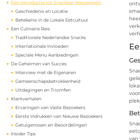
Een Introductie tot Snackbar Nieuwegein
ontw
sma
Geschiedenis en Locatie
heer
Betekenis in de Lokale Eetcultuur
verk
Een Culinaire Reis
verh
Traditionele Nederlandse Snacks
Ee
Internationale Invloeden
Speciale Menu Aanbiedingen
Ges
De Geheimen van Succes
Snac
Interview met de Eigenaren
geli
Gemeenschapsbetrokkenheid
loka
Uitdagingen en Triomfen
voor
Klantverhalen
plek
Ervaringen van Vaste Bezoekers
Bet
Eerste Indrukken van Nieuwe Bezoekers
Snac
Getuigenissen en Beoordelingen
eetc
Insider Tips
van 