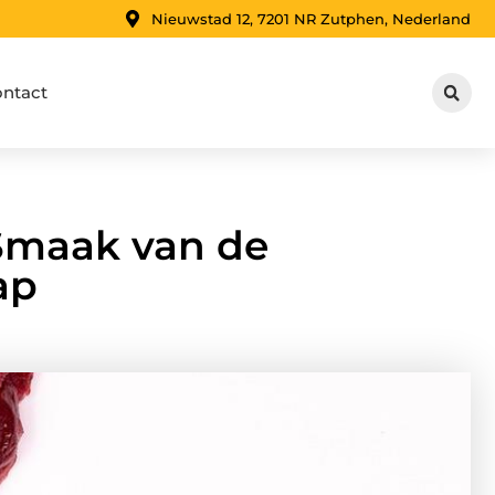
Nieuwstad 12, 7201 NR Zutphen, Nederland
ntact
Smaak van de
ap