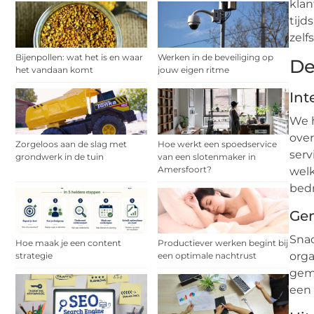
klan
tijd
zelf
Bijenpollen: wat het is en waar
Werken in de beveiliging op
De
het vandaan komt
jouw eigen ritme
Int
We h
over
Zorgeloos aan de slag met
Hoe werkt een spoedservice
serv
grondwerk in de tuin
van een slotenmaker in
Amersfoort?
welk
bedri
Ge
Snac
Hoe maak je een content
Productiever werken begint bij
orga
strategie
een optimale nachtrust
geme
een 