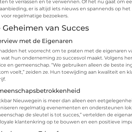
ten te verrassen en te verwennen. Of het nu gaat om 
saanbieding, er is altijd iets nieuws en spannends op het
s voor regelmatige bezoekers.
 Geheimen van Succes
erview met de Eigenaren
adden het voorrecht om te praten met de eigenaren v
 wat hun onderneming zo succesvol maakt. Volgens hen 
ice en gemeenschap. “We gebruiken alleen de beste ingr
om voelt,” zeiden ze. Hun toewijding aan kwaliteit en kl
jf.
meenschapsbetrokkenheid
kbar Nieuwegein is meer dan alleen een eetgelegenheid
niseren regelmatig evenementen en ondersteunen lokale
enschap de sleutel is tot succes,” vertelden de eige
loyale klantenkring op te bouwen en een positieve i