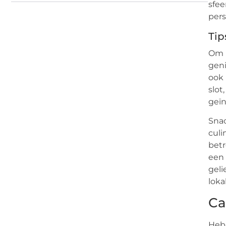
sfee
pers
Tip
Om h
geni
ook 
slot
geïn
Snac
culi
betr
een 
geli
loka
Ca
Heb 