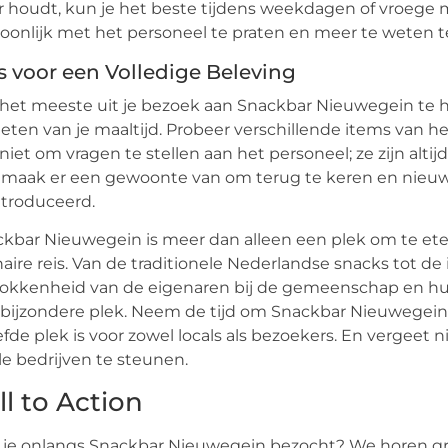
r houdt, kun je het beste tijdens weekdagen of vroege
oonlijk met het personeel te praten en meer te weten
s voor een Volledige Beleving
et meeste uit je bezoek aan Snackbar Nieuwegein te h
eten van je maaltijd. Probeer verschillende items van h
niet om vragen te stellen aan het personeel; ze zijn alti
, maak er een gewoonte van om terug te keren en nieu
troduceerd.
kbar Nieuwegein is meer dan alleen een plek om te ete
naire reis. Van de traditionele Nederlandse snacks tot de 
okkenheid van de eigenaren bij de gemeenschap en hun
bijzondere plek. Neem de tijd om Snackbar Nieuwegein
efde plek is voor zowel locals als bezoekers. En vergeet
le bedrijven te steunen.
ll to Action
je onlangs Snackbar Nieuwegein bezocht? We horen graag