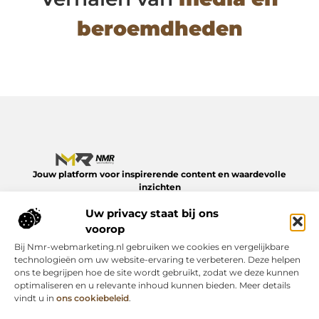
beroemdheden
Jouw platform voor inspirerende content en waardevolle
inzichten
Verken een divers aanbod aan blogs en artikelen over het
Uw privacy staat bij ons
dagelijks leven – van slimme tips tot verdiepende verhalen.
Alles op NMR-webmarketing.nl.
voorop
Bij Nmr-webmarketing.nl gebruiken we cookies en vergelijkbare
Onze informatie
technologieën om uw website-ervaring te verbeteren. Deze helpen
ons te begrijpen hoe de site wordt gebruikt, zodat we deze kunnen
Geld online verdienen: zo begin je er vandaag nog mee
optimaliseren en u relevante inhoud kunnen bieden. Meer details
Bericht categorie
vindt u in
ons cookiebeleid
.