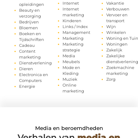
Internet
Vakantie
opleidingen
Internet
Verbouwen
Beauty en
marketing
Vervoer en
verzorging
Kinderen
transport
Bedrijven
Links / Index
Wijn
Bloemen
Management
Winkelen
Boeken en
Marketing
Woning en Tui
Tijdschriften
Marketing
Woningen
Cadeau
strategie
Zakelijk
Content
Media
Zakelijke
marketing
Meubels
dienstverlenin
Dienstverlening
Mode en
Zoekmachine
Dieren
Kleding
marketing
Electronica en
Muziek
Zorg
Computers
Online
Energie
marketing
Media en beroemdheden
Verhalen van
media en