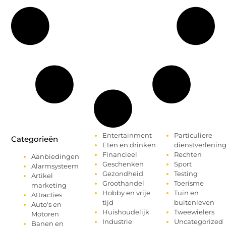
Entertainment
Particuliere
Categorieën
Eten en drinken
dienstverlenin
Financieel
Rechten
Aanbiedingen
Geschenken
Sport
Alarmsysteem
Gezondheid
Testing
Artikel
Groothandel
Toerisme
marketing
Hobby en vrije
Tuin en
Attracties
tijd
buitenleven
Auto's en
Huishoudelijk
Tweewielers
Motoren
Industrie
Uncategorized
Banen en