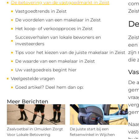
De betovering van de vastgoedmarkt in Zeist
comp
Zeis
Vastgoedtrends in Zeist
De voordelen van een makelaar in Zeist
De
Het koop- of verkoopproces in Zeist
Succesverhalen van lokale bewoners en
Zeis
investeerders
een 
zijn
Tips voor het kiezen van de juiste makelaar in Zeist
die 
De waarde van een makelaar in Zeist
Uw vastgoedreis begint hier
Vas
Veelgestelde vragen
De a
Goed artikel? Deel hem dan op:
gemi
vraa
Meer Berichten
verg
gemi
Naas
Zaalvoetbal in IJmuiden Zorgt
De juiste start bij een
vast
Voor Lokale Betovering
fietsenwinkel in Wijchen