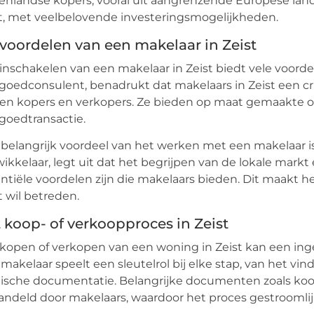
enlandse kopers, vooral uit aangrenzende Europese la
t, met veelbelovende investeringsmogelijkheden.
voordelen van een makelaar in Zeist
inschakelen van een makelaar in Zeist biedt vele voorde
goedconsulent, benadrukt dat makelaars in Zeist een cru
en kopers en verkopers. Ze bieden op maat gemaakte o
goedtransactie.
belangrijk voordeel van het werken met een makelaar is h
ikkelaar, legt uit dat het begrijpen van de lokale mar
ntiële voordelen zijn die makelaars bieden. Dit maakt 
t wil betreden.
 koop- of verkoopproces in Zeist
kopen of verkopen van een woning in Zeist kan een inge
makelaar speelt een sleutelrol bij elke stap, van het vi
dische documentatie. Belangrijke documenten zoals k
ndeld door makelaars, waardoor het proces gestroomlij