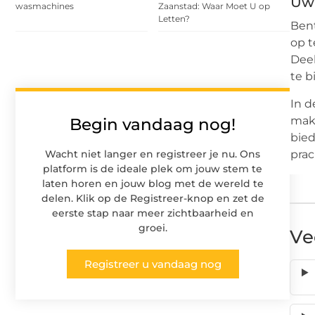
Uw 
wasmachines
Zaanstad: Waar Moet U op
Letten?
Bent
op t
Deel
te b
In d
make
Begin vandaag nog!
bied
prac
Wacht niet langer en registreer je nu. Ons
platform is de ideale plek om jouw stem te
laten horen en jouw blog met de wereld te
delen. Klik op de Registreer-knop en zet de
eerste stap naar meer zichtbaarheid en
groei.
Ve
Registreer u vandaag nog