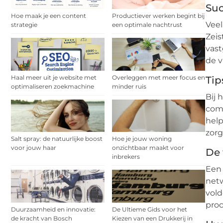
Suc
Hoe maak je een content
Productiever werken begint bij
Veel
strategie
een optimale nachtrust
Zeis
vast
de v
Haal meer uit je website met
Overleggen met meer focus en
Tip
optimaliseren zoekmachine
minder ruis
Bij 
comm
help
zorg
Salt spray: de natuurlijke boost
Hoe je jouw woning
voor jouw haar
onzichtbaar maakt voor
De 
inbrekers
Een 
netw
vold
proc
Duurzaamheid en innovatie:
De Ultieme Gids voor het
de kracht van Bosch
Kiezen van een Drukkerij in