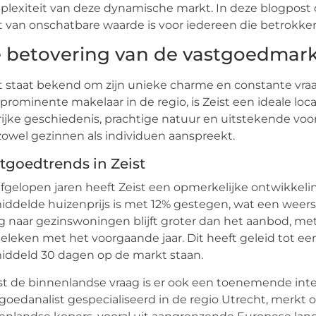
lexiteit van deze dynamische markt. In deze blogpost
t van onschatbare waarde is voor iedereen die betrokken 
 betovering van de vastgoedmarkt
t staat bekend om zijn unieke charme en constante vraa
prominente makelaar in de regio, is Zeist een ideale loca
 rijke geschiedenis, prachtige natuur en uitstekende voor
zowel gezinnen als individuen aanspreekt.
tgoedtrends in Zeist
fgelopen jaren heeft Zeist een opmerkelijke ontwikkel
ddelde huizenprijs is met 12% gestegen, wat een weersp
g naar gezinswoningen blijft groter dan het aanbod, me
eleken met het voorgaande jaar. Dit heeft geleid tot e
ddeld 30 dagen op de markt staan.
t de binnenlandse vraag is er ook een toenemende inter
goedanalist gespecialiseerd in de regio Utrecht, merkt o