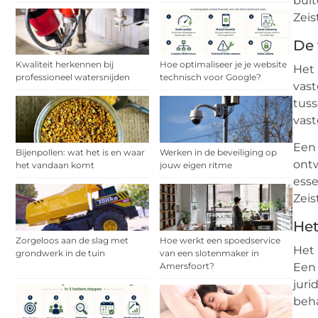
buit
Zeis
De 
Kwaliteit herkennen bij
Hoe optimaliseer je je website
Het 
professioneel watersnijden
technisch voor Google?
vast
tuss
vast
Een 
Bijenpollen: wat het is en waar
Werken in de beveiliging op
ontw
het vandaan komt
jouw eigen ritme
esse
Zeis
Het
Zorgeloos aan de slag met
Hoe werkt een spoedservice
Het 
grondwerk in de tuin
van een slotenmaker in
Amersfoort?
Een 
juri
beha