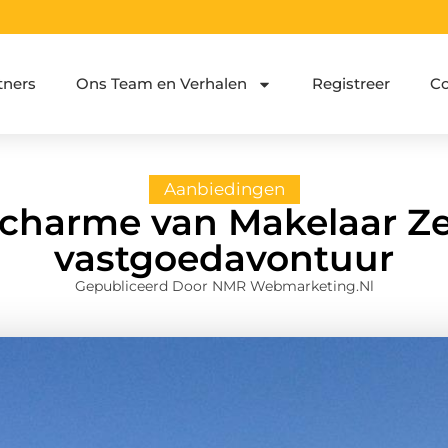
tners
Ons Team en Verhalen
Registreer
Co
Aanbiedingen
charme van Makelaar Ze
vastgoedavontuur
Gepubliceerd Door NMR Webmarketing.nl