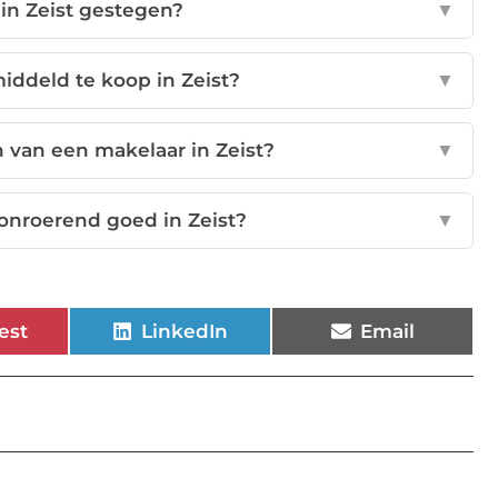
 in Zeist gestegen?
▼
iddeld te koop in Zeist?
▼
n van een makelaar in Zeist?
▼
onroerend goed in Zeist?
▼
est
LinkedIn
Email