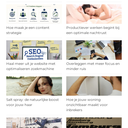
Hoe maak je een content
Productiever werken begint bij
strategie
een optimale nachtrust
Haal meer uit je website met
Overleggen met meer focus en
optimaliseren zoekmachine
minder ruis
Salt spray: de natuurlijke boost
Hoe je jouw woning
voor jouw haar
onzichtbaar maakt voor
inbrekers