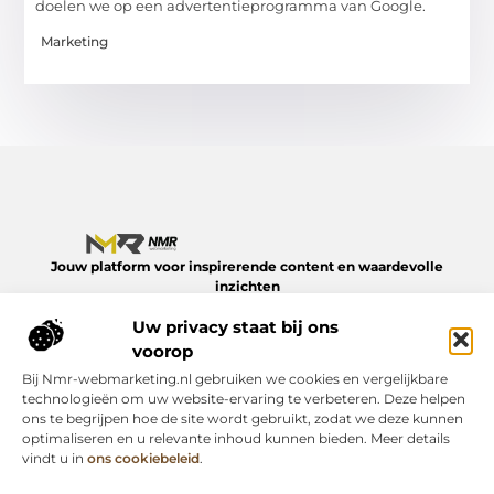
doelen we op een advertentieprogramma van Google.
Marketing
Jouw platform voor inspirerende content en waardevolle
inzichten
Verken een divers aanbod aan blogs en artikelen over het
Uw privacy staat bij ons
dagelijks leven – van slimme tips tot verdiepende verhalen.
Alles op NMR-webmarketing.nl.
voorop
Bij Nmr-webmarketing.nl gebruiken we cookies en vergelijkbare
Onze informatie
technologieën om uw website-ervaring te verbeteren. Deze helpen
ons te begrijpen hoe de site wordt gebruikt, zodat we deze kunnen
Geld online verdienen: zo begin je er vandaag nog mee
optimaliseren en u relevante inhoud kunnen bieden. Meer details
Bericht categorie
vindt u in
ons cookiebeleid
.