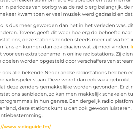
r in periodes van oorlog was de radio erg belangrijk, d
keer kwam toen er veel muziek werd gedraaid en dat 
o is dus meer geworden dan het in het verleden was, d
nderen. Tevens geeft dit weer hoe erg de behoefte naar 
ostations, deze stations zenden steeds meer uit via het 
n fans en kunnen dan ook draaien wat zij mooi vinden.
I
t voor een extra toename in online radiostations. Zij di
 doelen worden opgesteld door verschaffers van streams
 ook alle bekende Nederlandse radiostations hebben ee
ne radiospeler staan. Deze wordt dan ook vaak gebruikt.
t deze zenders gemakkelijke worden gevonden. Er zijn t
ostations aanbieden, zo kan men makkelijk schakelen t
oprogramma’s in hun genres. Een dergelijk radio platform
enland, deze stations kunt u dan ook gewoon luisteren. U
antiebestemming.
://www.radioguide.fm/