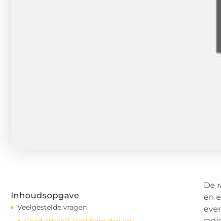
De r
Inhoudsopgave
en e
Veelgestelde vragen
even
radi