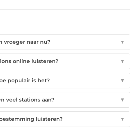
n vroeger naar nu?
▼
ions online luisteren?
▼
oe populair is het?
▼
n veel stations aan?
▼
iebestemming luisteren?
▼