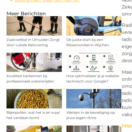
Goed artikel? Deel hem dan op:
Zeke
Meer Berichten
omme
Radi
vera
radi
Zaalvoetbal in IJmuiden Zorgt
De juiste start bij een
Voor Lokale Betovering
fietsenwinkel in Wijchen
eige
zorg
deze
Maar
Kwaliteit herkennen bij
Hoe optimaliseer je je website
onli
professioneel watersnijden
technisch voor Google?
omda
radi
radi
buit
Bijenpollen: wat het is en waar
Werken in de beveiliging op
vak
het vandaan komt
jouw eigen ritme
http