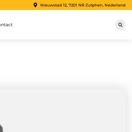
Nieuwstad 12, 7201 NR Zutphen, Nederland
ntact