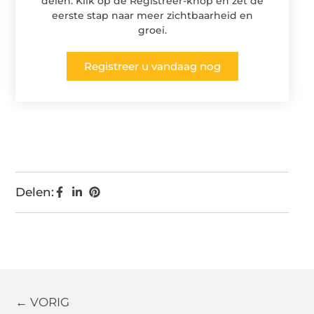
delen. Klik op de Registreer-knop en zet de
eerste stap naar meer zichtbaarheid en
groei.
Registreer u vandaag nog
Delen:
← VORIG