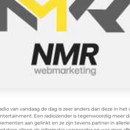
adio van vandaag de dag is zeer anders dan deze in het
ntertainment. Een radiozender is tegenwoordig meer d
ementen aan gelinkt en ze zijn tevens partner in alle
ostation alleen als informatie verspreider en was men af