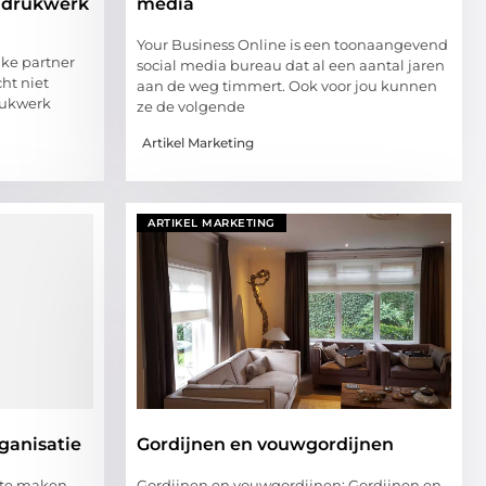
 drukwerk
media
Your Business Online is een toonaangevend
jke partner
social media bureau dat al een aantal jaren
ht niet
aan de weg timmert. Ook voor jou kunnen
rukwerk
ze de volgende
Artikel Marketing
ARTIKEL MARKETING
rganisatie
Gordijnen en vouwgordijnen
l te maken
Gordijnen en vouwgordijnen: Gordijnen en