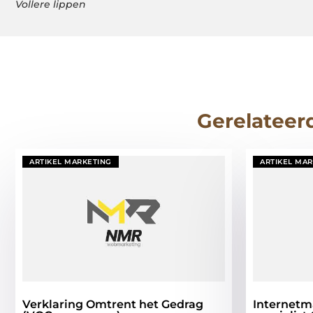
Vollere lippen
Gerelateer
ARTIKEL MARKETING
ARTIKEL MA
Verklaring Omtrent het Gedrag
Internetm