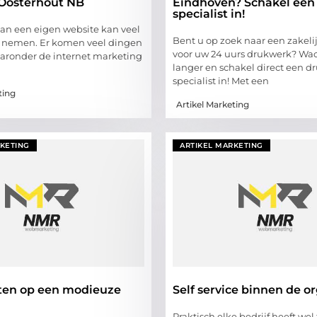
 Oosterhout NB
Eindhoven? Schakel een
specialist in!
an een eigen website kan veel
Bent u op zoek naar een zakeli
ag nemen. Er komen veel dingen
voor uw 24 uurs drukwerk? Wac
waaronder de internet marketing
langer en schakel direct een d
specialist in! Met een
ting
Artikel Marketing
RKETING
ARTIKEL MARKETING
ten op een modieuze
Self service binnen de o
Praktisch elke bedrijf heeft we