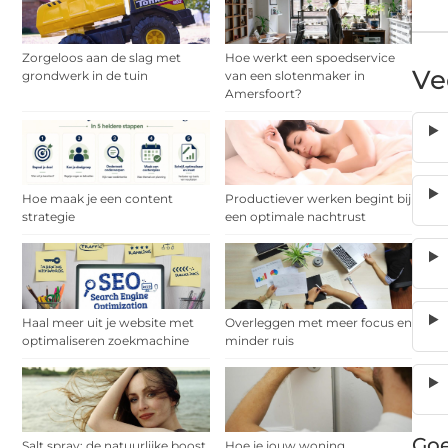
Zorgeloos aan de slag met
Hoe werkt een spoedservice
Ve
grondwerk in de tuin
van een slotenmaker in
Amersfoort?
Hoe maak je een content
Productiever werken begint bij
strategie
een optimale nachtrust
Haal meer uit je website met
Overleggen met meer focus en
optimaliseren zoekmachine
minder ruis
Goe
Salt spray: de natuurlijke boost
Hoe je jouw woning