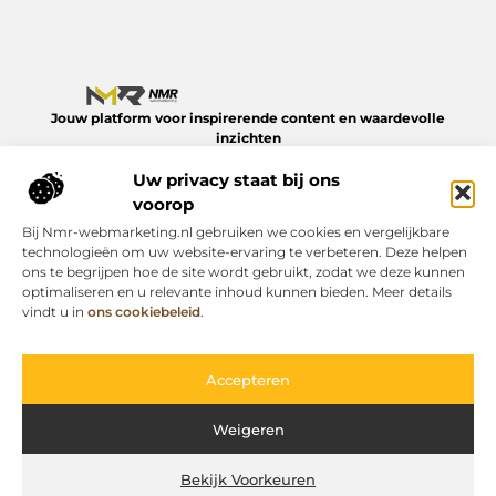
Jouw platform voor inspirerende content en waardevolle
inzichten
Verken een divers aanbod aan blogs en artikelen over het
Uw privacy staat bij ons
dagelijks leven – van slimme tips tot verdiepende verhalen.
Alles op NMR-webmarketing.nl.
voorop
Bij Nmr-webmarketing.nl gebruiken we cookies en vergelijkbare
Onze informatie
technologieën om uw website-ervaring te verbeteren. Deze helpen
ons te begrijpen hoe de site wordt gebruikt, zodat we deze kunnen
Geld online verdienen: zo begin je er vandaag nog mee
optimaliseren en u relevante inhoud kunnen bieden. Meer details
Bericht categorie
vindt u in
ons cookiebeleid
.
Accepteren
Weigeren
Bekijk Voorkeuren
Website index
Cookiebeleid (EU)