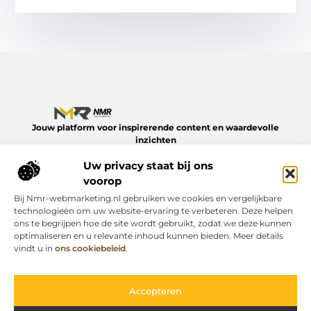
Jouw platform voor inspirerende content en waardevolle
inzichten
Verken een divers aanbod aan blogs en artikelen over het
Uw privacy staat bij ons
dagelijks leven – van slimme tips tot verdiepende verhalen.
Alles op NMR-webmarketing.nl.
voorop
Bij Nmr-webmarketing.nl gebruiken we cookies en vergelijkbare
Onze informatie
technologieën om uw website-ervaring te verbeteren. Deze helpen
ons te begrijpen hoe de site wordt gebruikt, zodat we deze kunnen
Geld online verdienen: zo begin je er vandaag nog mee
optimaliseren en u relevante inhoud kunnen bieden. Meer details
Bericht categorie
vindt u in
ons cookiebeleid
.
Accepteren