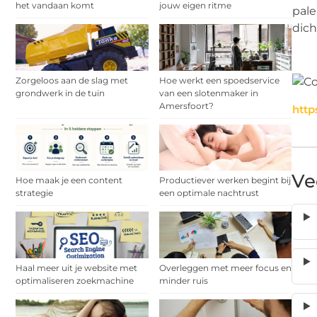
het vandaan komt
jouw eigen ritme
pale
dich
Zorgeloos aan de slag met
Hoe werkt een spoedservice
grondwerk in de tuin
van een slotenmaker in
Amersfoort?
http
Ve
Hoe maak je een content
Productiever werken begint bij
strategie
een optimale nachtrust
Haal meer uit je website met
Overleggen met meer focus en
optimaliseren zoekmachine
minder ruis