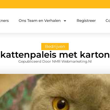
tners
Ons Team en Verhalen
Registreer
Co
Bedrijven
kattenpaleis met karto
Gepubliceerd Door NMR Webmarketing.nl