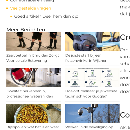
Comfortabel en veilig
make
Veelgestelde vragen
dat 
Goed artikel? Deel hem dan op:
Meer Berichten
Cr
Om t
Zaalvoetbal in IJmuiden Zorgt
De juiste start bij een
vanz
Voor Lokale Betovering
fietsenwinkel in Wijchen
scha
alle
word
doze
doz
Kwaliteit herkennen bij
Hoe optimaliseer je je website
professioneel watersnijden
technisch voor Google?
Co
Als 
Bijenpollen: wat het is en waar
Werken in de beveiliging op