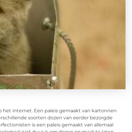
p het internet. Een paleis gemaakt van kartonnen
 verschillende soorten dozen van eerder bezorgde
perfectionisten is een paleis gemaakt van allemaal
t helemaal niet duur is om dozen op maat te laten