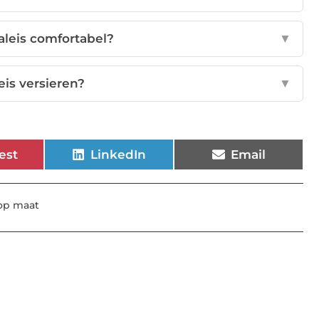
aleis comfortabel?
▼
eis versieren?
▼
est
LinkedIn
Email
op maat